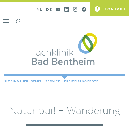
KONTAKT
NL
DE
Toggle
navigation
SIE SIND HIER:
START
·
SERVICE
·
FREIZEITANGEBOTE
Natur pur! – Wanderung